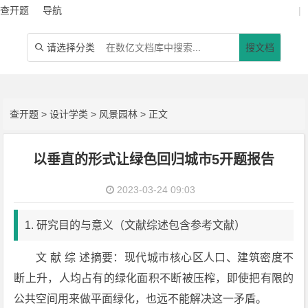
查开题
导航
|
请选择分类
搜文档

查开题
>
设计学类
>
风景园林
> 正文
以垂直的形式让绿色回归城市5开题报告
2023-03-24 09:03
1. 研究目的与意义（文献综述包含参考文献）
文 献 综 述摘要：现代城市核心区人口、建筑密度不
断上升，人均占有的绿化面积不断被压榨，即使把有限的
公共空间用来做平面绿化，也远不能解决这一矛盾。