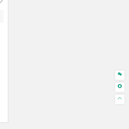


