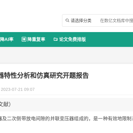
请选择分类

降AI率
降重复率
论文免费排版


器特性分析和仿真研究开题报告
2023-07-21 09:07
文献）
容器及二次侧带放电间隙的并联变压器组成的，是一种有效地限制