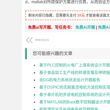
d、matlab对所提保护方案进行仿真，从而验
剩余内容已隐藏，您需要先支付
10元
才能查看该篇文
免费ai写开题、写任务书：
免费Ai开题
|
免费A
PREVIOUS
您可能感兴趣的文章
基于PLC控制的火电厂上煤系统设计开
基于食品加工生产线的转速变慢及停转报
含DG的电力系统状态估计开题报告
基于DSPIC的无刷直流电机方波控制实
基于单片机的步进电机控制系统的设计开
基于MATLAB的Buck数字控制器设计开
新能源风光互补供电系统开题报告