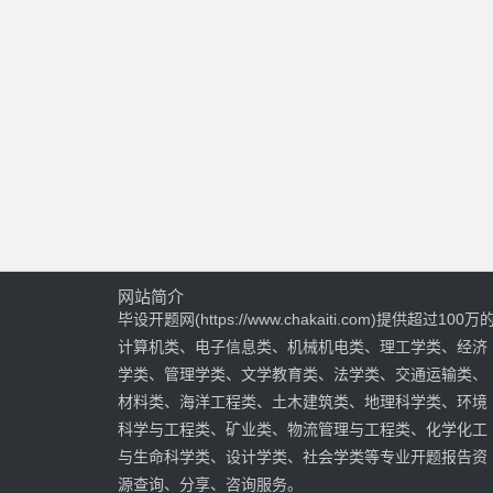
网站简介
毕设开题网(https://www.chakaiti.com)提供超过100万
计算机类、电子信息类、机械机电类、理工学类、经济
学类、管理学类、文学教育类、法学类、交通运输类、
材料类、海洋工程类、土木建筑类、地理科学类、环境
科学与工程类、矿业类、物流管理与工程类、化学化工
与生命科学类、设计学类、社会学类等专业开题报告资
源查询、分享、咨询服务。