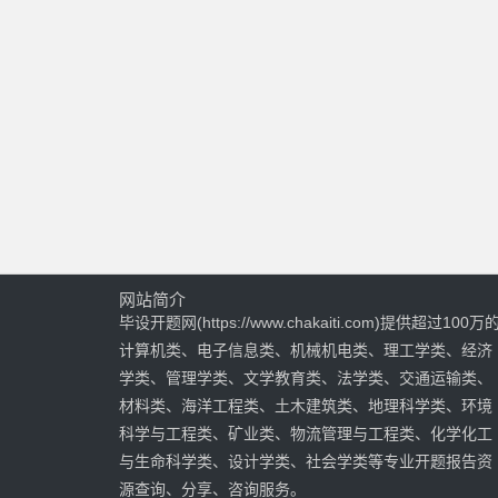
网站简介
毕设开题网(https://www.chakaiti.com)提供超过100万
计算机类、电子信息类、机械机电类、理工学类、经济
学类、管理学类、文学教育类、法学类、交通运输类、
材料类、海洋工程类、土木建筑类、地理科学类、环境
科学与工程类、矿业类、物流管理与工程类、化学化工
与生命科学类、设计学类、社会学类等专业开题报告资
源查询、分享、咨询服务。