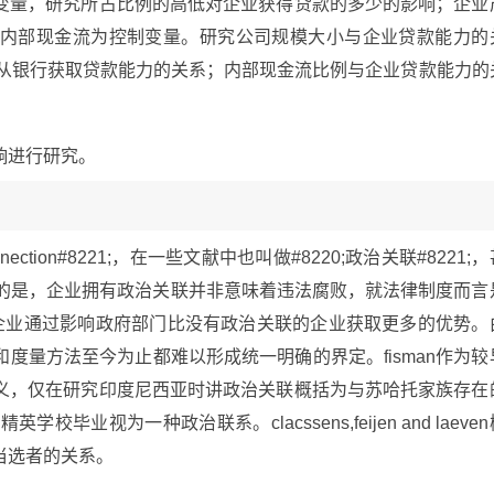
变量，研究所占比例的高低对企业获得贷款的多少的影响；企业
内部现金流为控制变量。研究公司规模大小与企业贷款能力的
业从银行获取贷款能力的关系；内部现金流比例与企业贷款能力的
响进行研究。
onnection#8221;，在一些文献中也叫做#8220;政治关联#8221;
要说明的是，企业拥有政治关联并非意味着违法腐败，就法律制度而言
帮助企业通过影响政府部门比没有政治关联的企业获取更多的优势。
度量方法至今为止都难以形成统一明确的界定。fisman作为较
义，仅在研究印度尼西亚时讲政治关联概括为与苏哈托家族存在
校毕业视为一种政治联系。clacssens,feijen and laeve
当选者的关系。