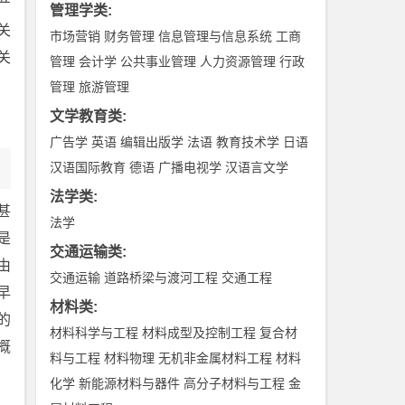
产
管理学类
:
关
市场营销
财务管理
信息管理与信息系统
工商
关
管理
会计学
公共事业管理
人力资源管理
行政
管理
旅游管理
文学教育类
:
广告学
英语
编辑出版学
法语
教育技术学
日语
汉语国际教育
德语
广播电视学
汉语言文学
法学类
:
，甚
法学
是
交通运输类
:
由
交通运输
道路桥梁与渡河工程
交通工程
早
材料类
:
的
材料科学与工程
材料成型及控制工程
复合材
n概
料与工程
材料物理
无机非金属材料工程
材料
化学
新能源材料与器件
高分子材料与工程
金