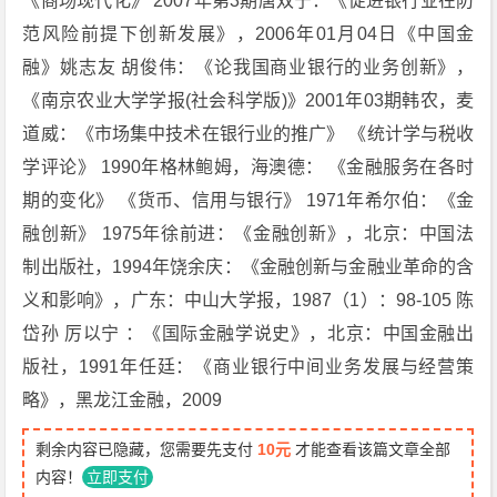
《商场现代化》 2007年第3期唐双宁：《促进银行业在防
范风险前提下创新发展》，2006年01月04日《中国金
融》姚志友 胡俊伟：《论我国商业银行的业务创新》，
《南京农业大学学报(社会科学版)》2001年03期韩农，麦
道威：《市场集中技术在银行业的推广》 《统计学与税收
学评论》 1990年格林鲍姆，海澳德： 《金融服务在各时
期的变化》 《货币、信用与银行》 1971年希尔伯：《金
融创新》 1975年徐前进：《金融创新》，北京：中国法
制出版社，1994年饶余庆：《金融创新与金融业革命的含
义和影响》，广东：中山大学报，1987（1）：98-105 陈
岱孙 厉以宁 ：《国际金融学说史》，北京：中国金融出
版社，1991年任廷：《商业银行中间业务发展与经营策
略》，黑龙江金融，2009
剩余内容已隐藏，您需要先支付
10元
才能查看该篇文章全部
内容！
立即支付