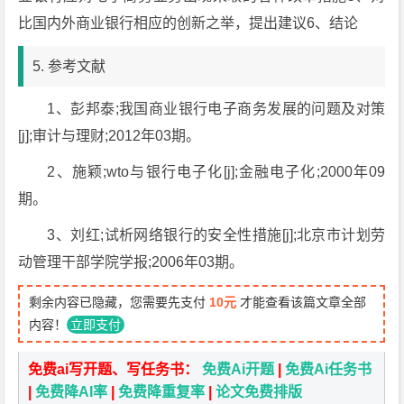
比国内外商业银行相应的创新之举，提出建议6、结论
5. 参考文献
1、彭邦泰;我国商业银行电子商务发展的问题及对策
[j];审计与理财;2012年03期。
2、施颖;wto与银行电子化[j];金融电子化;2000年09
期。
3、刘红;试析网络银行的安全性措施[j];北京市计划劳
动管理干部学院学报;2006年03期。
剩余内容已隐藏，您需要先支付
10元
才能查看该篇文章全部
内容！
立即支付
免费ai写开题、写任务书：
免费Ai开题
|
免费Ai任务书
|
免费降AI率
|
免费降重复率
|
论文免费排版