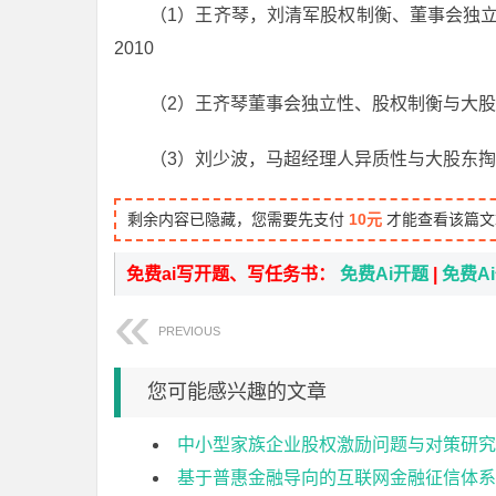
（1）王齐琴，刘清军股权制衡、董事会独立性与
2010
（2）王齐琴董事会独立性、股权制衡与大股东#8
（3）刘少波，马超经理人异质性与大股东掏空
剩余内容已隐藏，您需要先支付
10元
才能查看该篇文
免费ai写开题、写任务书：
免费Ai开题
|
免费A
PREVIOUS
您可能感兴趣的文章
中小型家族企业股权激励问题与对策研究
基于普惠金融导向的互联网金融征信体系