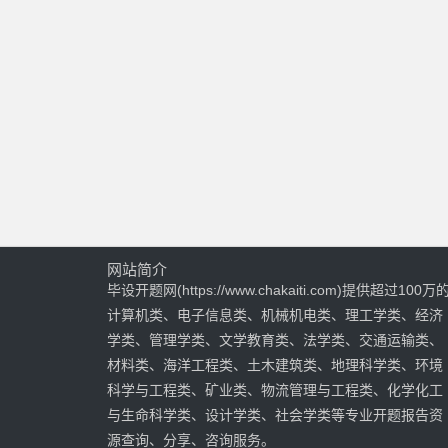
网站简介
毕设开题网(https://www.chakaiti.com)提供超过100万
计算机类、电子信息类、机械机电类、理工学类、经济
学类、管理学类、文学教育类、法学类、交通运输类、
材料类、海洋工程类、土木建筑类、地理科学类、环境
科学与工程类、矿业类、物流管理与工程类、化学化工
与生命科学类、设计学类、社会学类等专业开题报告资
源查询、分享、咨询服务。