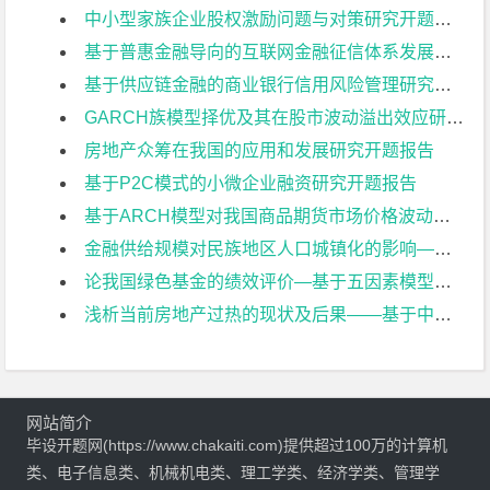
中小型家族企业股权激励问题与对策研究开题报告
基于普惠金融导向的互联网金融征信体系发展研究开题报告
基于供应链金融的商业银行信用风险管理研究开题报告
GARCH族模型择优及其在股市波动溢出效应研究开题报告
房地产众筹在我国的应用和发展研究开题报告
基于P2C模式的小微企业融资研究开题报告
基于ARCH模型对我国商品期货市场价格波动性分析开题报告
金融供给规模对民族地区人口城镇化的影响——以广西为例开题报告
论我国绿色基金的绩效评价—基于五因素模型与夏普指数开题报告
浅析当前房地产过热的现状及后果——基于中日对比的视角开题报告
网站简介
毕设开题网(https://www.chakaiti.com)提供超过100万的计算机
类、电子信息类、机械机电类、理工学类、经济学类、管理学