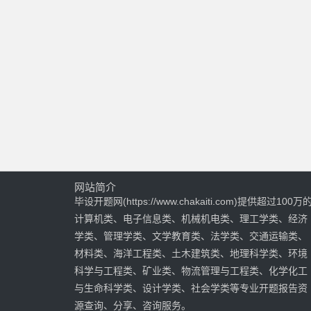
网站简介
毕设开题网(https://www.chakaiti.com)提供超过100万
计算机类、电子信息类、机械机电类、理工学类、经济
学类、管理学类、文学教育类、法学类、交通运输类、
材料类、海洋工程类、土木建筑类、地理科学类、环境
科学与工程类、矿业类、物流管理与工程类、化学化工
与生命科学类、设计学类、社会学类等专业开题报告资
源查询、分享、咨询服务。