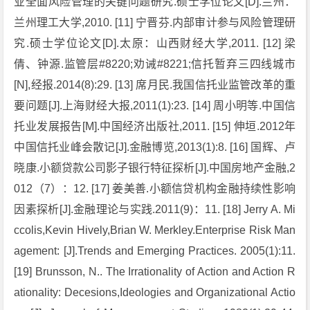
业全面风险管理的关键问题研究.硕士学位论文[D].兰州：
兰州理工大学,2010. [11] 宁晋芬.内部审计参与风险管理研
究.硕士学位论文[D].太原：山西财经大学,2011. [12] 梁
倩、钟源.监管层#8220;劝诫#8221;信托暂弃三四线城市
[N],经报.2014(8):29. [13] 席月民.我国信托业监管改革的重
要问题[J].上海财经大报,2011(1):23. [14] 周小明等.中国信
托业发展报告[M].中国经济出版社,2011. [15] 伸垣.2012年
中国信托业峰会散记[J].金融博览,2013(1):8. [16] 国辉、卢
晓康.小额贷款公司影子银行特征探析[J].中国房地产金融,2
012（7）：12. [17] 姜美善.小额信贷机构金融持续性影响
因素探析[J].金融理论与实践.2011(9)：11. [18] Jerry A. Mi
ccolis,Kevin Hively,Brian W. Merkley.Enterprise Risk Man
agement: [J].Trends and Emerging Practices. 2005(1):11.
[19] Brunsson, N.. The Irrationality of Action and Action R
ationality: Decesions,Ideologies and Organizational Actio