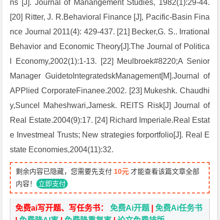
ns [J]. Journal of Manangement Studies, 1982(1):29-44.
[20] Ritter, J. R.Behavioral Finance [J], Pacific-Basin Fina
nce Journal 2011(4): 429-437. [21] Becker,G. S.. Irrational
Behavior and Economic Theory[J].The Journal of Politica
l Economy,2002(1):1-13. [22] Meulbroek#8220;A Senior
Manager GuidetoIntegratedskManagement[M].Journal of
APPlied CorporateFinanee.2002. [23] Mukeshk. Chaudhi
y,Suncel Maheshwari,Jamesk. REITS Risk[J] Journal of
Real Estate.2004(9):17. [24] Richard Imperiale.Real Estat
e Investmeal Trusts; New strategies forportfolio[J]. Real E
state Economies,2004(11):32.
剩余内容已隐藏，您需要先支付
10元
才能查看该篇文章全部
内容！
立即支付
免费ai写开题、写任务书：
免费Ai开题
|
免费Ai任务书