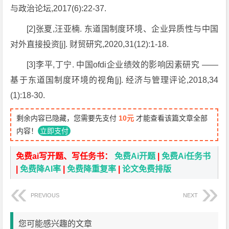
与政治论坛,2017(6):22-37.
[2]张夏,汪亚楠. 东道国制度环境、企业异质性与中国
对外直接投资[j]. 财贸研究,2020,31(12):1-18.
[3]李平,丁宁. 中国ofdi企业绩效的影响因素研究 ——
基于东道国制度环境的视角[j]. 经济与管理评论,2018,34
(1):18-30.
剩余内容已隐藏，您需要先支付
10元
才能查看该篇文章全部
内容！
立即支付
免费ai写开题、写任务书：
免费Ai开题
|
免费Ai任务书
|
免费降AI率
|
免费降重复率
|
论文免费排版
PREVIOUS
NEXT
您可能感兴趣的文章