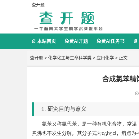
查开题
本站首页
免费Ai开题
免费Ai任务书


查开题
>
化学化工与生命科学类
>
应用化学
> 正文
合成氯苯精
1. 研究目的与意义
氯苯又称氯代苯，是一种有机化合物，常温
煮沸也不发生分解，其分子式为c
h
cl，熔点为-
6
5