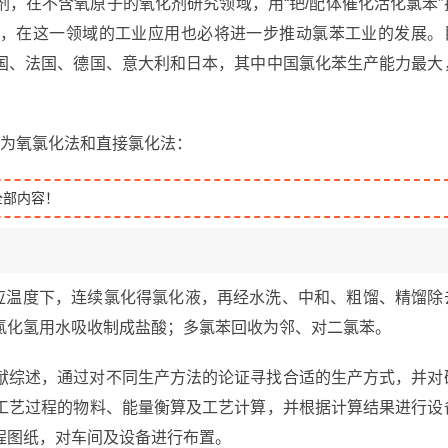
，在不含氧原子的氧化剂研究领域，用“钯/配体催化活化氯苯”
，在这一领域的工业应用也必将进一步推动氯苯工业的发展。
国、法国、德国、意大利和日本，其中中国氯化苯生产能力最大
分为氧氯化法和直接氯化法：
全部内容！
反应温度下，连续氯化得氯化液，再经水洗、中和、粗馏、精馏除
氯化氢用水吸收制成盐酸；多氯苯回收为邻、对二氯苯。
献综述，通过对不同生产方法的论证寻找合适的生产方式，并对
工艺过程的物料、能量衡算及工艺计算，并根据计算结果进行设
程图纸，对车间及设备进行布置。