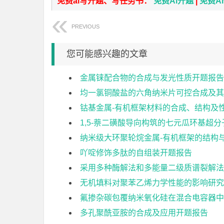
免费ai写开题、写任务书：
免费Ai开题
|
免费A
PREVIOUS
您可能感兴趣的文章
金属铼配合物的合成与发光性质开题报告
均一氯铜酸盐的六角纳米片可控合成及其
钴基金属-有机框架材料的合成、结构及
1,5-萘二磺酸导向构筑的七元瓜环基超
纳米级大环聚轮烷金属-有机框架的结构与
吖啶修饰多肽的自组装开题报告
采用多种酶解法和多能量二级质谱裂解法
无机填料对聚苯乙烯力学性能的影响研究
氟掺杂碳包覆纳米氧化硅在混合电容器中
多孔聚酰亚胺的合成及应用开题报告