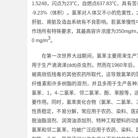
1.5248，闪点为23℃，自燃点637.83℃，
-9.23%（体积）。氯苯对人体又不小的危害
肝脏、肾脏及造血系统有不良影响。若氯苯慢性
作场所有特殊要求，其最高容许浓度为350mg/m，
3
0 mg/m
。
在第一次世界大战期间，氯苯主要用来生产军
用于生产滴滴涕(ddt)杀虫剂。然而在1960年
被高效低残毒的其他农药所取代，这导致氯苯的
纤维素和许多树脂的溶剂，并且多用于生产各种
氯苯、1，4-二氯苯、邻二氯苯、酚、苯胺等
要作用。同时，氯苯类化合物（氯苯、二氯苯、
性质稳定，不易分解，常应用于农药、染料、医
脱油脂溶剂、润滑油添加剂、特种工程塑料的功
氯苯和邻二氯苯，均被广泛应用于农药、染料、