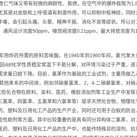
具有苦杏仁气味又带有轻微的麻醉性，易燃，在空气中的爆炸极限为1.8
性，尤其是对皮肤和上呼吸道有刺激作用，可以抑制中枢神经，同时
中毒，会引起头痛、头晕、精神不振、消化不良等症状。所以对
通风设计浓度50ppm，嗅觉阀浓度0.21ppm，最大排放浓度为1
用炸药所需的原料苦味酸。在1940年到1960年间，氯代苯大
后，因ddt化学性质稳定常温下不易分解，对环境污染过于严重，逐
需求量日趋下降。目前，氯苯作为基础的工业试剂，主要用做乙
其他苯系的中间体，例如邻硝基氯苯、2，4-二硝基氯苯、对硝
，这些化合物在颜料、染料、医药、橡胶添加剂等工业生产中发挥
三氯苯、四氯苯、五氯苯和六氯苯等）是非天然化合物，物理化
药、塑料及日用化工产品的生产产业，同时还可用于白蚁的防治
能性助剂等方面。其中比较重要的是具有同分异构体二氯苯，对
医药、塑料及日用化工产品的生产中，也能作特殊目的溶剂、抗