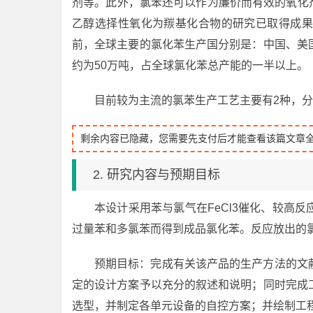
剂等。此外，氯苯还可以作为廉价而有效的氧化剂
乙醇选择性氧化为羰基化合物的研究已取得成果
前，全球主要的氯化苯生产国分别是：中国、美
约为50万吨，占全球氯化苯总产能的一半以上。
目前较为主流的氯苯生产工艺主要有2种，
剩余内容已隐藏，您需要先支付后才能查看该篇文章
2. 研究内容与预期目标
本设计采用苯与氯气在FeCl3催化、较高
过量苯和多氯苯而得到成品氯化苯。反应放出的
预期目标：完成有关该产品的生产方法的文
定的设计方案予以充分的叙述和说明；同时完成
选型，并制定各单元设备的自控方案；并绘制工