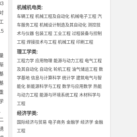
3
机械机电类
:
对
车辆工程
机械工程及自动化
机械电子工程
汽
工
车服务工程
机械设计制造及其自动化
测控技
5
术与仪器
包装工程
工业工程
过程装备与控制
工程
焊接技术与工程
机械工程
印刷工程
理工学类
:
量
工程力学
应用物理
能源与动力工程
电气工程
渐
及其自动化
自动化
轮机工程
油气储运工程
数
基
学基地
信息与计算科学
统计学
建筑电气与智
基
能化
新能源科学与工程
数学与应用数学
热能
重
与动力工程
能源与环境系统工程
木材科学与
学
工程
、
经济学类
:
二
国际经济与贸易
电子商务
金融学
经济学
金融
锈
工程