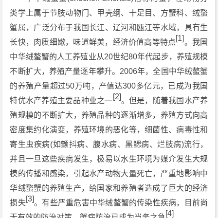
类学上属于节肢动物门、甲壳纲、十足目、方蟹科、绒螯
蟹属，广泛分布于我国长江、辽河和瓯江等水域，具有生
[1]
长快，肉质细嫩，味道鲜美，经济价值高等特点
。我国
中华绒螯蟹的人工养殖业从20世纪80年代起步，养殖规模
不断扩大，养殖产量逐年攀升。2006年，全国中华绒螯蟹
的养殖产量超过50万吨，产值达300多亿元，已成为我国
[2]
特优水产养殖主要品种业之一
。但是，随着我国水产养
殖规模的不断扩大，养殖品种的逐渐增多，养殖方式向高
密度集约化演变，养殖环境的恶化等，细菌性、病毒性和
寄生虫疾病(如颤抖病、腹水病、黑鳃病、烂肢病)流行，
并且一旦这些疾病发生，极易以水生环境为媒介发生大规
模的传播和感染，引起水产动物大量死亡，严重地影响中
华绒螯蟹的养殖生产，给国家和养殖者造成了巨大的经济
[3]
损失
。有些严重危害中华绒螯蟹的传染性疾病，目前尚
[4]
无有效的防治对策，蟹病防治已成为当务之急
。