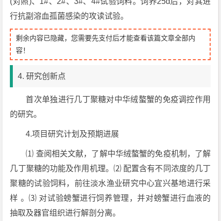
(对照)、1#、2#、3#、4#试验饲料。饲养25d后，对其进
行抗副溶血孤菌感染的攻读试验。
剩余内容已隐藏，您需要先支付后才能查看该篇文章全部内
容！
4. 研究创新点
首次单独进行几丁聚糖对中华绒螯蟹的免疫调控作用
的研究。
4.项目研究计划及预期进展
⑴ 查阅相关文献，了解中华绒螯蟹的免疫机制，了解
几丁聚糖的功能及作用机理。⑵ 配置含有不同浓度的几丁
聚糖的试验饲料，前往淡水渔业研究中心宜兴基地进行采
样 。⑶ 对试验螃蟹进行饲养管理，并对螃蟹进行血液的
抽取及器官组织进行解剖分离。