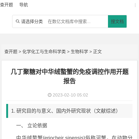
查开题
导航
|
请选择分类
搜文档

查开题
>
化学化工与生命科学类
>
生物科学
> 正文
几丁聚糖对中华绒螯蟹的免疫调控作用开题
报告
2023-02-10 05:02
1. 研究目的与意义、国内外研究现状（文献综述）
一、 立论依据
中华绒螯蟹(
eriocheir sinensis
)俗称河蟹，在动物分