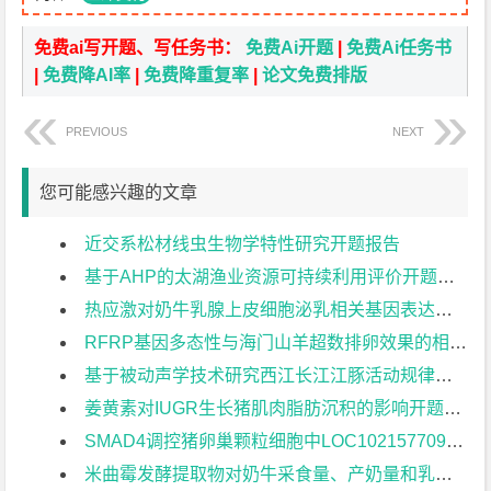
免费ai写开题、写任务书：
免费Ai开题
|
免费Ai任务书
|
免费降AI率
|
免费降重复率
|
论文免费排版
PREVIOUS
NEXT
您可能感兴趣的文章
近交系松材线虫生物学特性研究开题报告
基于AHP的太湖渔业资源可持续利用评价开题报告
热应激对奶牛乳腺上皮细胞泌乳相关基因表达的影响开题报告
RFRP基因多态性与海门山羊超数排卵效果的相关性分析开题报告
基于被动声学技术研究西江长江江豚活动规律及声信特征开题报告
姜黄素对IUGR生长猪肌肉脂肪沉积的影响开题报告
SMAD4调控猪卵巢颗粒细胞中LOC102157709表达的机制开题报告
米曲霉发酵提取物对奶牛采食量、产奶量和乳成分的影响开题报告