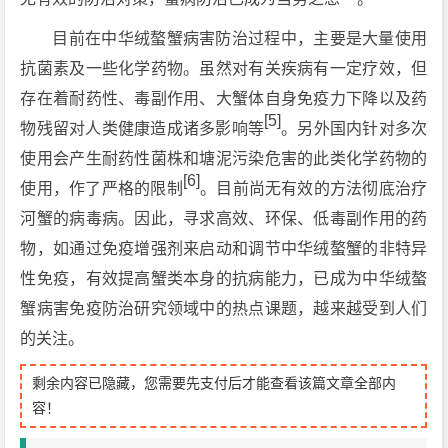
目前在中华绒螯蟹病害防治过程中，主要是大量使用
抗菌素及一些化学药物。虽然对有关疾病有一定疗效，但
存在着耐药性、毒副作用、大蟹体自身免疫力下降以及药
[5]
物残留对人类健康造成诸多影响等
。另外国内针对多次
使用会产生耐药性菌株和塘泥污染危害的此类化学药物的
[6]
使用，作了严格的限制
。目前尚无有效的方法彻底治疗
河蟹的病毒病。因此，寻求高效、环保、低毒副作用的药
物，如通过免疫增强剂来启动和调节中华绒螯蟹的非特异
性免疫，有效提高蟹类本身的抗病能力，已成为中华绒螯
蟹病害免疫防治研究领域中的热点课题，越来越受到人们
的关注。
剩余内容已隐藏，您需要先支付后才能查看该篇文章全部内
容！