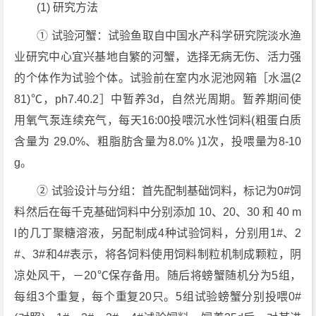
(1) 研究方法
① 试验河蟹：试验鱼取自中国水产科学研究院淡水渔
业研究中心宜兴基地自繁的河蟹，选择无病无伤、活力强
的个体作为试验个体。试验前在室内水泥池网箱［水温(2
81)℃，ph7.40.2］中暂养3d，自然光周期。暂养期间使
用氧气泵连续充气，每天16:00投喂沉水性饲料(粗蛋白质
含量为 29.0%、粗脂肪含量为8.0% )1次，投喂量为8-10
g。
② 试验设计与分组：首先配制基础饲料，标记为0#饲
料然后在每千克基础饲料中分别添加 10、20、30 和 40 m
l的几丁聚糖溶液，另配制成4种试验饲料，分别用1#、2
#、3#和4#表示，将各饲料使用饲料制粒机制成颗粒，阴
凉处风干，－20℃保存备用。随后将螃蟹随机分为5组，
每组3个重复，每个重复20只。5组试验螃蟹分别投喂0#