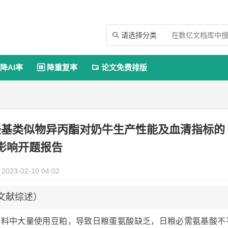
请选择分类

降AI率
降重复率
论文免费排版


羟基类似物异丙酯对奶牛生产性能及血清指标的
影响开题报告
2023-02-10 04:02
（文献综述）
牛饲料中大量使用豆粕，导致日粮蛋氨酸缺乏，日粮必需氨基酸不