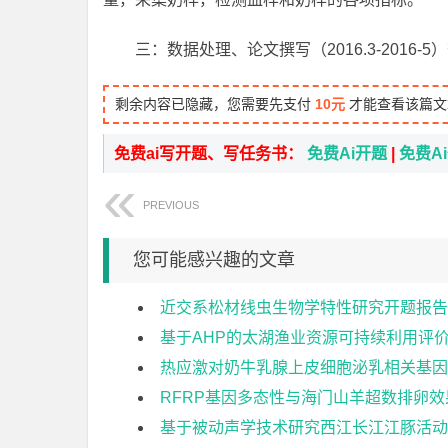
三：数据处理、论文撰写（2016.3-2016
剩余内容已隐藏，您需要先支付
10元
才能查看该篇文
免费ai写开题、写任务书：
免费Ai开题
|
免费A
PREVIOUS
您可能感兴趣的文章
近交系松材线虫生物学特性研究开题报告
基于AHP的太湖渔业资源可持续利用评
热应激对奶牛乳腺上皮细胞泌乳相关基因
RFRP基因多态性与海门山羊超数排卵
基于被动声学技术研究西江长江江豚活动