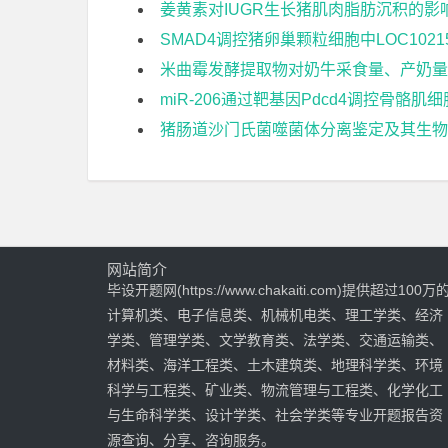
姜黄素对IUGR生长猪肌肉脂肪沉积的影
SMAD4调控猪卵巢颗粒细胞中LOC102
米曲霉发酵提取物对奶牛采食量、产奶量
miR-206通过靶基因Pdcd4调控骨骼
猪肠道沙门氏菌噬菌体分离鉴定及其生物
网站简介
毕设开题网(https://www.chakaiti.com)提供超过100万
计算机类、电子信息类、机械机电类、理工学类、经济
学类、管理学类、文学教育类、法学类、交通运输类、
材料类、海洋工程类、土木建筑类、地理科学类、环境
科学与工程类、矿业类、物流管理与工程类、化学化工
与生命科学类、设计学类、社会学类等专业开题报告资
源查询、分享、咨询服务。