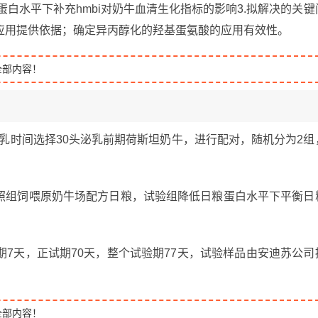
蛋白水平下补充hmbi对奶牛血清生化指标的影响3.拟解决的关键
应用提供依据；确定异丙醇化的羟基蛋氨酸的应用有效性。
全部内容！
泌乳时间选择30头泌乳前期荷斯坦奶牛，进行配对，随机分为2组
对照组饲喂原奶牛场配方日粮，试验组降低日粮蛋白水平下平衡日
7天，正试期70天，整个试验期77天，试验样品由安迪苏公司
全部内容！