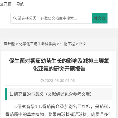
查开题
导航
|
请选择分类
搜文档

查开题
>
化学化工与生命科学类
>
生物工程
> 正文
促生菌对番茄幼苗生长的影响及减排土壤氧
化亚氮的研究开题报告
2023-06-30 07:06
1. 研究目的与意义（文献综述包含参考文献）
1.研究背景1.1.番茄简介番茄别名西红柿，是茄科，
番茄属中的草本植物，浆果扁球状或近球状，肉质且多汁