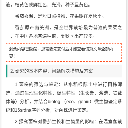
液，桔黄色或鲜红色，光滑，种子呈黄色。
番茄喜温，是短日照植物，花果期在夏秋季。
番茄原产南美洲，是全世界栽培最为普遍的果菜之
一，在中国各地普遍种植，夏秋季出产较多。
剩余内容已隐藏，您需要先支付后才能查看该篇文章全部内
容！
2. 研究的基本内容、问题解决措施及方案
1.菌株的筛选与鉴定：从水稻根际土中进行菌株筛
选，通过生理生化特性、促生特性（生长素、溶磷、铁载
体等）分析，并结合biolog （eco、geniii）微生物鉴定系
统和16srdna序列分析，对菌株进行鉴定。
2.探究菌株对番茄生长和生物量的影响：在温室盆栽