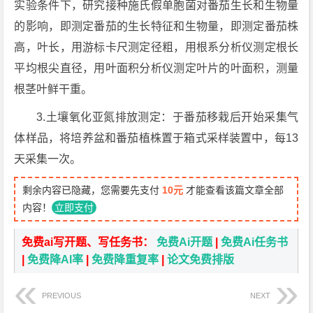
实验条件下，研究接种施氏假单胞菌对番茄生长和生物量
的影响，即测定番茄的生长特征和生物量，即测定番茄株
高，叶长，用游标卡尺测定径粗，用根系分析仪测定根长
平均根尖直径，用叶面积分析仪测定叶片的叶面积，测量
根茎叶鲜干重。
3.土壤氧化亚氮排放测定：于番茄移栽后开始采集气
体样品，将培养盆和番茄植株置于箱式采样装置中，每13
天采集一次。
剩余内容已隐藏，您需要先支付
10元
才能查看该篇文章全部
内容！
立即支付
免费ai写开题、写任务书：
免费Ai开题
|
免费Ai任务书
|
免费降AI率
|
免费降重复率
|
论文免费排版
PREVIOUS
NEXT