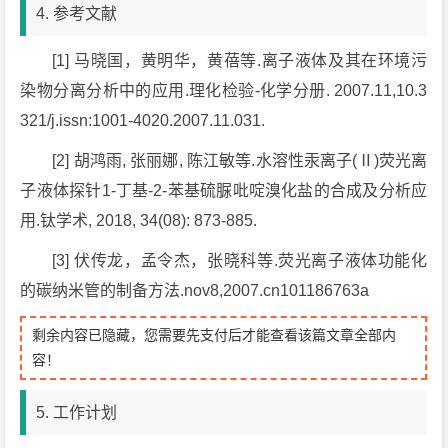
4. 参考文献
[1]
马晓国，黄明华，黄蓓等.离子液体及其在环境污
染物分离分析中的应用.理化检验-化学分册. 2007.11,10.3
321/j.issn:1001-4020.2007.11.031.
[2]
胡鸿雨, 张丽娜, 陈江敏等.水溶性汞离子(Ⅱ)荧光离
子液体探针1-丁基-2-苯基硫脲吡啶溴化盐的合成及分析应
用.钛学术, 2018, 34(08): 873-885.
[3]
伏传龙，孟令杰，张晓科等.荧光离子液体功能化
的碳纳米管的制备方法.nov8,2007.cn101186763a
剩余内容已隐藏，您需要先支付后才能查看该篇文章全部内
容！
5. 工作计划