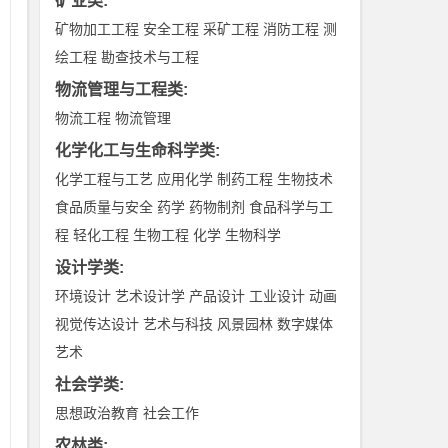
矿业类
:
社
矿物加工工程
安全工程
采矿工程
消防工程
测
绘工程
勘查技术与工程
物流管理与工程类
:
。
物流工程
物流管理
的
化学化工与生命科学类
:
化学工程与工艺
应用化学
制药工程
生物技术
食品质量与安全
药学
药物制剂
食品科学与工
这
程
轻化工程
生物工程
化学
生物科学
百
设计学类
:
5
环境设计
艺术设计学
产品设计
工业设计
动画
壮
视觉传达设计
艺术与科技
风景园林
数字媒体
艺术
平
社会学类
:
台
思想政治教育
社会工作
它
农林类
: