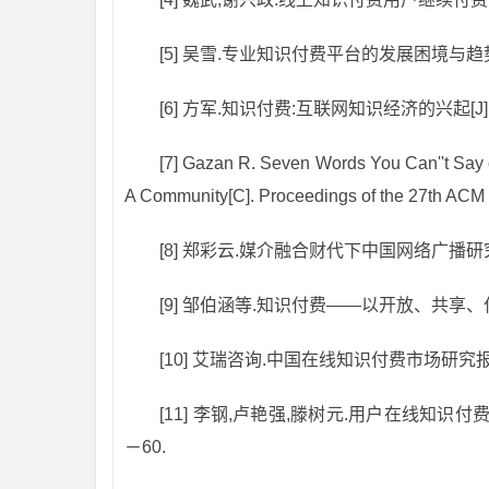
[5] 吴雪.专业知识付费平台的发展困境与趋势[J].
[6] 方军.知识付费:互联网知识经济的兴起[J].互联
[7] Gazan R. Seven Words You Can''t Say 
A Community[C]. Proceedings of the 27th ACM
[8] 郑彩云.媒介融合财代下中国网络广播研究[D
[9] 邹伯涵等.知识付费——以开放、共享、付
[10] 艾瑞咨询.中国在线知识付费市场研究报告—
[11] 李钢,卢艳强,滕树元.用户在线知识付费
－60.