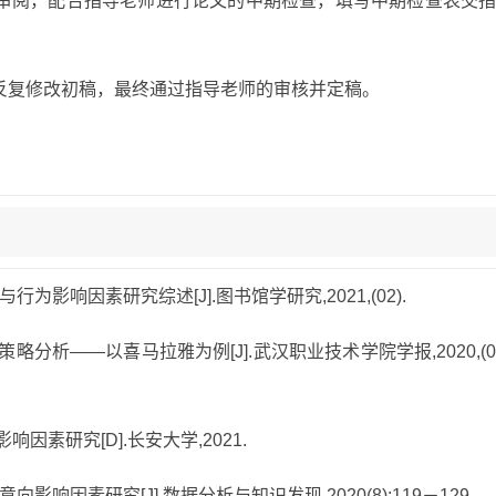
导老师审阅，配合指导老师进行论文的中期检查，填写中期检查表交
指导反复修改初稿，最终通过指导老师的审核并定稿。
行为影响因素研究综述[J].图书馆学研究,2021,(02).
策略分析——以喜马拉雅为例[J].武汉职业技术学院学报,2020,(
因素研究[D].长安大学,2021.
影响因素研究[J].数据分析与知识发现,2020(8):119－129.