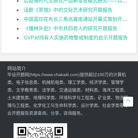
后疫情时代生鲜农产品新零售模式研究——以盒马鲜生为例开题报告
话剧《茶馆》中的交际艺术研究开题报告
中国蓝印花布长三角巡展南通站开幕式策划开题报告
《儒林外史》中市井四奇人的研究开题报告
GVP对持有人实施药物警戒制度的启示开题报告
网站简介
毕设开题网(https://www.chakaiti.com)提供超过100万的计算机
类、电子信息类、机械机电类、理工学类、经济学类、管理学
类、文学教育类、法学类、交通运输类、材料类、海洋工程类、
土木建筑类、地理科学类、环境科学与工程类、矿业类、物流管

理与工程类、化学化工与生命科学类、设计学类、社会学类等专
业开题报告资源查询、分享、咨询服务。