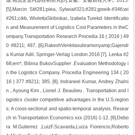
珊.物流企业内部控制研究[D].安徽：安徽财经大学，2015.
[5].Marcin St#281;piea, Sylwia#321;#281;gowik-#346;wi
#261;cikb, WiolettaSkibiskac, Izabela Turekd. Identificatio
n and Measurement of Logistics Cost Parameters in theC
ompany.Transportation Research Procedia 16 ( 2016 ) 49
0 #8211; 497. [6].RakeshVenkitasubramonyamp;Gajendr
a Kumar Adil. Springer-Verlag London 2016 [7]. Lenka #2
68;ern*, Bibina BukovSupplier .Evaluation Methodology i
n the Logistics Company. Procedia Engineering 134 ( 20
16 ) 377 #8211; 385. [8]. Indraneel Kumar, Andrey Zhalni
n , Ayoung Kim , Lionel J. Beaulieu . Transportation and l
ogistics cluster competitive advantages in the U.S.region
s: A cross-sectional and spatio-temporal analysis. Resear
ch in Transportation Economics xxx (2016) 1-12. [9].Debo
ra M.Gutierrez ,LuizF.Scavarda,Luiza Fiorencio,Roberto