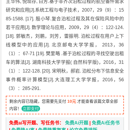
王华伟, 倪现存, 白芳.基于非齐次泊松过程的航空备件需求
研究和应用[J].系统工程与电子技术，2007，29（9）：15
85-1588. [17]. 殷小琴.复合泊松过程及其在保险风险中的
若干应用[J]. 数学理论与应用，2009，29（4）：122-124.
[18]. 郭敏杰，刘鹏，刘芳，雷振明. 泊松过程在用户上下
线模型中的应用[J]. 北京邮电大学学报， 2013，36
（1）：67-71 [19]. 樊里略 .基于泊松过程的寻找空驶出租
车的算法[J]. 湖南科技大学学报( 自然科学版)，2016，31
（1）：122-128. [20]. 宋明秋，郝岩. 泊松分布下信息安全
事件概率计算模型[J].大连理工大学学报，2016，56
（3）：285-291.
剩余内容已隐藏，您需要先支付
10元
才能查看该篇文章全部
内容！
立即支付
免费ai写开题、写任务书：
免费Ai开题
|
免费Ai任务书