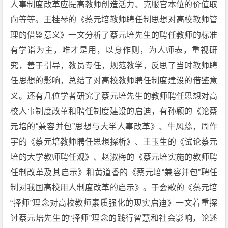
人事制度改革应提高教师创造活力、克服官本位的价值取
向等等。王桂琴的《蔡元培教师聘任制思想对高校教师管
理的借鉴意义》一文分析了蔡元培先生的聘任教师的标准
有学诣为主，唯才是用，以身作则，为人师表，重视研
究，善于引导，教员专任，规范教学，反思了当时教师聘
任思想的影响，总结了对高校教师聘任制度建设的借鉴意
义。还有几位学者研究了蔡元培先生的教师聘任思想对高
校人事制度改革和聘任制度建设的启迪，有孙颖的《论蔡
元培的“兼容并包”思想与大学人事改革》、牛风蕊，周作
宇的《蔡元培教师聘任思想探析》、王玉生的《试论蔡元
培的大学教师聘任观》、赵淑梅的《蔡元培实施的教师聘
任制改革及其启示》和黄道香的《蔡元培“兼容并包”聘任
制对我国高校用人制度改革的启示》。于会歌的《蔡元培
“择师”理念对高校教师素质强化的现实启迪》一文着重探
讨蔡元培先生的“择师”理念的践行智慧和社会影响，论述