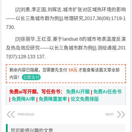
[2]刘勇,李正国,刘辉志.城市扩张对区域热环境的影响
——以长三角城市群为例[j].地理研究,2017,36(09):1719-1
730.
[3]徐丽华,王红亚.基于landsat 8的城市地表温度反演
及热岛效应研究——以长三角城市群为例[j].测绘通报,201
7(07):128-133 137.
剩余内容已隐藏，您需要先支付
10元
才能查看该篇文章全部
内容！
立即支付
免费ai写开题、写任务书：
免费Ai开题
|
免费Ai任务书
|
免费降AI率
|
免费降重复率
|
论文免费排版
PREVIOUS
NEXT
您可能感兴趣的文章